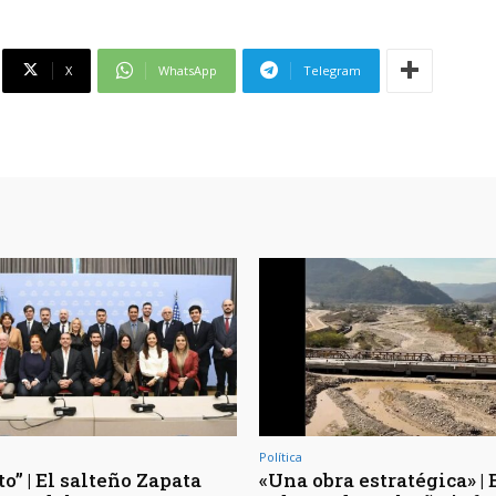
X
WhatsApp
Telegram
Política
o” | El salteño Zapata
«Una obra estratégica» | 