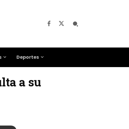
s
Deportes
lta a su