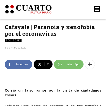
Cafayate | Paranoia y xenofobia
por el coronavirus
SOCIEDAD
6 de marzo, 2020
Facebook
X
WhatsApp
Corrió un falso rumor por la visita de ciudadanos
chinos.
Cafayate vivió horas de paranoia y de una xenofobia