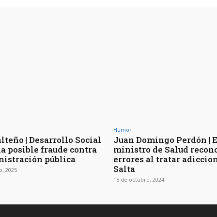
Humor
lteño | Desarrollo Social
Juan Domingo Perdón | 
a posible fraude contra
ministro de Salud recon
nistración pública
errores al tratar adiccio
Salta
o, 2025
15 de octubre, 2024