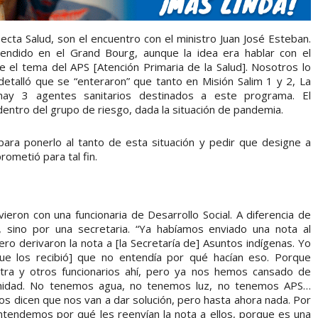
ecta Salud, son el encuentro con el ministro Juan José Esteban.
atendido en el Grand Bourg, aunque la idea era hablar con el
el tema del APS [Atención Primaria de la Salud]. Nosotros lo
etalló que se “enteraron” que tanto en Misión Salim 1 y 2, La
ay 3 agentes sanitarios destinados a este programa. El
entro del grupo de riesgo, dada la situación de pandemia.
ó para ponerlo al tanto de esta situación y pedir que designe a
rometió para tal fin.
vieron con una funcionaria de Desarrollo Social. A diferencia de
a, sino por una secretaria. “Ya habíamos enviado una nota al
ero derivaron la nota a [la Secretaría de] Asuntos indígenas. Yo
 que los recibió] que no entendía por qué hacían eso. Porque
ra y otros funcionarios ahí, pero ya nos hemos cansado de
unidad. No tenemos agua, no tenemos luz, no tenemos APS…
nos dicen que nos van a dar solución, pero hasta ahora nada. Por
ntendemos por qué les reenvían la nota a ellos, porque es una