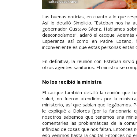
Las buenas noticias, en cuanto a lo que resp
Así lo detalló Simplicio. “Esteban nos ha 
gobernador Gustavo Sáenz. Hablamos sobre 
desconocíamos”, aclaró el cacique. Además d
Esperanza así como en Padre Lozano, h
inconveniente es que estas personas están d
En definitiva, la reunión con Esteban sirvi
otros agentes sanitarios. El ministro se comp
No los recibió la ministra
El cacique también detalló la reunión que tu
salud, no fueron atendidos por la ministr
ministerio, así que sabían que llegábamos. P
le expliqué a Dolores [por la funcionaria
nosotros sabemos que tenemos una minist
comentarles las problemáticas de la com
infinidad de cosas que nos faltan. Entonces 
eso venimos hasta la capital. Entonces no e