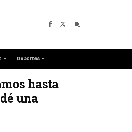
s
Deportes
amos hasta
 dé una