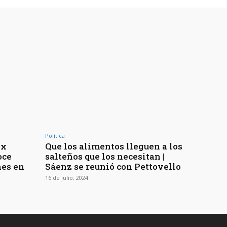
Política
Ex
Que los alimentos lleguen a los
oce
salteños que los necesitan |
nes en
Sáenz se reunió con Pettovello
16 de julio, 2024