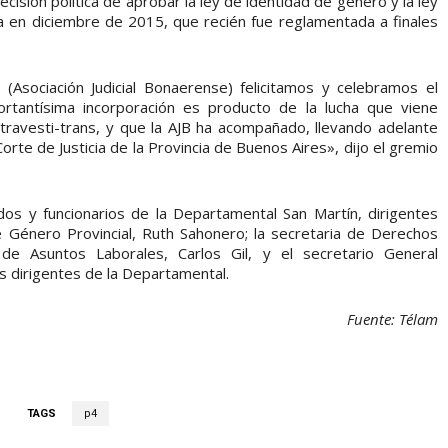
cisión política de aprobar la ley de identidad de género y la ley
cia en diciembre de 2015, que recién fue reglamentada a finales
(Asociación Judicial Bonaerense) felicitamos y celebramos el
tantísima incorporación es producto de la lucha que viene
travesti-trans, y que la AJB ha acompañado, llevando adelante
rte de Justicia de la Provincia de Buenos Aires», dijo el gremio
dos y funcionarios de la Departamental San Martín, dirigentes
e Género Provincial, Ruth Sahonero; la secretaria de Derechos
de Asuntos Laborales, Carlos Gil, y el secretario General
 dirigentes de la Departamental.
Fuente: Télam
TAGS
p4