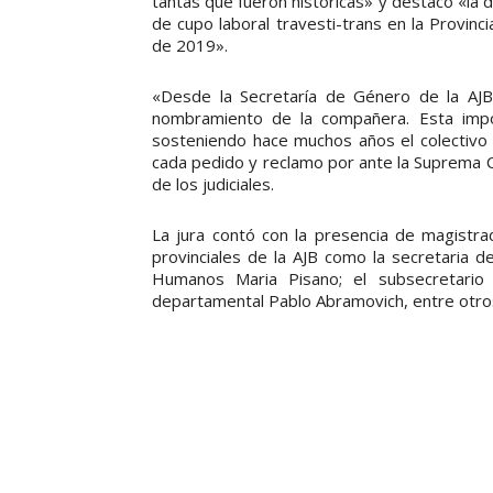
tantas que fueron históricas» y destacó «la de
de cupo laboral travesti-trans en la Provin
de 2019».
«Desde la Secretaría de Género de la AJB 
nombramiento de la compañera. Esta impor
sosteniendo hace muchos años el colectivo 
cada pedido y reclamo por ante la Suprema Co
de los judiciales.
La jura contó con la presencia de magistra
provinciales de la AJB como la secretaria d
Humanos Maria Pisano; el subsecretario 
departamental Pablo Abramovich, entre otros