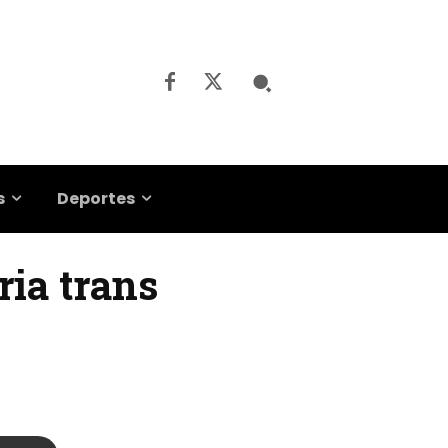
s
Deportes
ria trans