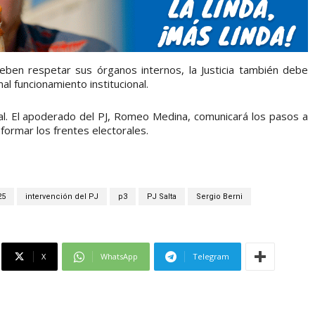
eben respetar sus órganos internos, la Justicia también debe
al funcionamiento institucional.
al. El apoderado del PJ, Romeo Medina, comunicará los pasos a
ormar los frentes electorales.
25
intervención del PJ
p3
PJ Salta
Sergio Berni
X
WhatsApp
Telegram