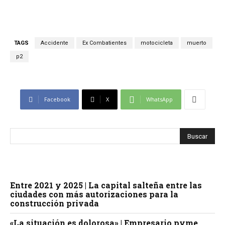
TAGS
Accidente
Ex Combatientes
motocicleta
muerto
p2
Facebook
X
WhatsApp
Entre 2021 y 2025 | La capital salteña entre las
ciudades con más autorizaciones para la
construcción privada
«La situación es dolorosa» | Empresario pyme