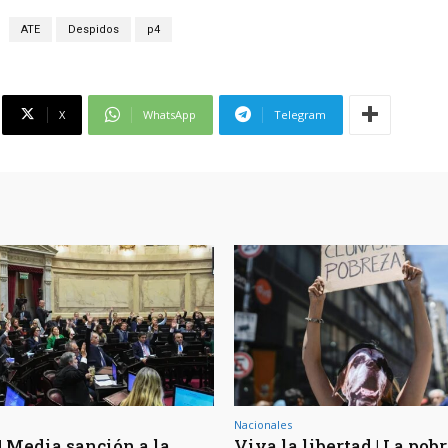
ATE
Despidos
p4
X
WhatsApp
Telegram
Nacionales
| Media sanción a la
Viva la libertad | La pob