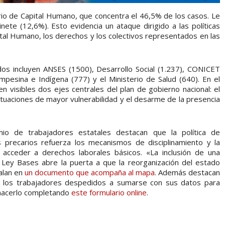
rio de Capital Humano, que concentra el 46,5% de los casos. Le
ete (12,6%). Esto evidencia un ataque dirigido a las políticas
ital Humano, los derechos y los colectivos representados en las
os incluyen ANSES (1500), Desarrollo Social (1.237), CONICET
Campesina e Indígena (777) y el Ministerio de Salud (640). En el
visibles dos ejes centrales del plan de gobierno nacional: el
ituaciones de mayor vulnerabilidad y el desarme de la presencia
o de trabajadores estatales destacan que la política de
s precarios refuerza los mecanismos de disciplinamiento y la
e acceder a derechos laborales básicos. «La inclusión de una
 Ley Bases abre la puerta a que la reorganización del estado
alan en
un documento que acompaña al mapa
. Además destacan
n a los trabajadores despedidos a sumarse con sus datos para
hacerlo completando
este formulario online
.