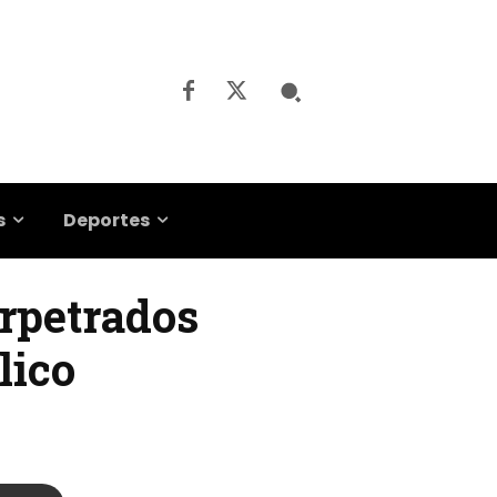
s
Deportes
rpetrados
lico