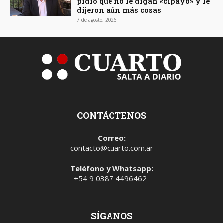
pidió que no le digan «cipayo» y le
dijeron aún más cosas
7 de agosto, 2026
CONTÁCTENOS
Correo:
contacto@cuarto.com.ar
Teléfono y Whatsapp:
+54 9 0387 4496462
SÍGANOS