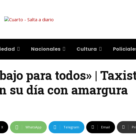
iedad
Nacionales
Cultura
Policiale
bajo para todos» | Taxis
an su día con amargura
X
WhatsApp
Telegram
Email
Pr