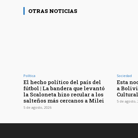
OTRAS NOTICIAS
Política
Sociedad
El hecho político del país del
Esta noc
fútbol | La bandera que levantó
a Bolivi
la Scaloneta hizo recular a los
Cultura
salteños más cercanos a Milei
5 de agosto,
5 de agosto, 2026