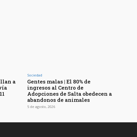
Sociedad
llan a
Gentes malas | El 80% de
vía
ingresos al Centro de
11
Adopciones de Salta obedecen a
abandonos de animales
5 de agosto, 2026