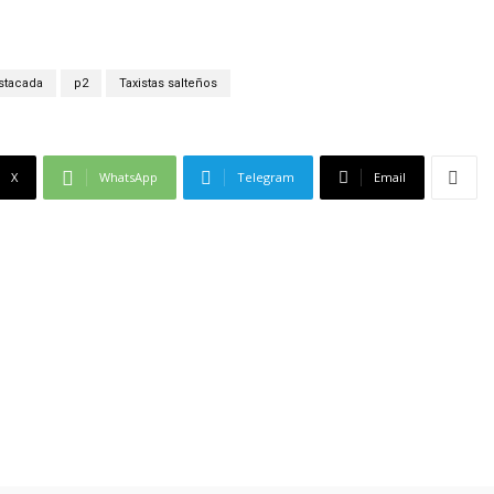
stacada
p2
Taxistas salteños
X
WhatsApp
Telegram
Email