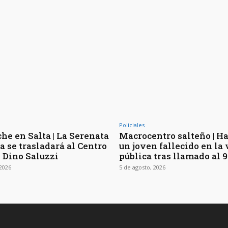
Policiales
he en Salta | La Serenata
Macrocentro salteño | Ha
a se trasladará al Centro
un joven fallecido en la 
l Dino Saluzzi
pública tras llamado al 9
 2026
5 de agosto, 2026