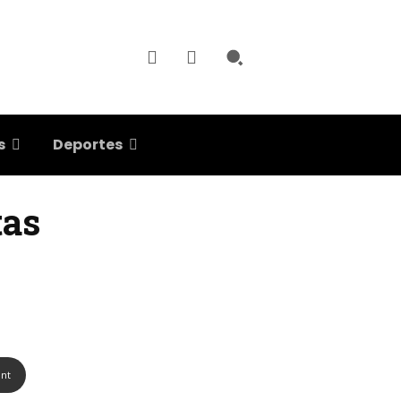
s
Deportes
tas
int