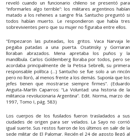
reveló cuando un funcionario chileno se presentó para
“informarles algo terrible”: los militares argentinos habían
matado a los rehenes a sangre fría. Santucho preguntó si
todos habían muerto. Le respondieron que había tres
sobrevivientes pero que su mujer no figuraba entre ellos.
“Empezaron las puteadas, los gritos. Vaca Narvaja le
pegaba patadas a una puerta. Osatinsky y Gorriaran
lloraban abrazados. Mena apretaba los puños y la
mandíbula. Carlos Goldemberg lloraba por todos, pero se
acordaba principalmente de la Petisa Sebrelli, su primera
responsable política (…) Santucho se fue solo a un rincón
pero no lloró, al menos frente a los demás. Suponía que los
jefes tienen que mostrarse siempre firmes”. (Eduardo
Anguita-Martín Caparros: “La Voluntad: una historia de la
militancia revolucionaria Argentina”. Edit. Norma, marzo de
1997, Tomo I, pág. 583)
Los cuerpos de los fusilados fueron trasladados a sus
ciudades de origen para ser velados. La Sayo no corrió
igual suerte. Sus restos fueron de los últimos en salir de la
sede militar de El Palomar. Recién el 24 de agosto llegó al