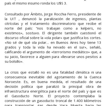
país el mismo insumo ronda los U$S 3.
Consultado por Ámbito, Jorge Rocchia Ferro, presidente de
la UIT , denunció la paralización de ingenios, plantas
citrícolas y el tratamiento discriminatorio que recibe el
norte del país: “nos trabajan como a kelpers, no
existimos», sostuvo. El dirigente también cuestionó el
discurso oficial sobre la «ola polar» que justifica los cortes.
«No sé de qué ola polar… en Buenos Aires hoy tiene 13
grados y toda la vida ha nevado en el sur», señaló,
calificando el argumento de «terrorismo mediático» que, a
su juicio, favorece a alguien para «llevarse unos pesitos a
su bolsillo».
La crisis que estalló no es una fatalidad climática ni una
consecuencia inevitable del agotamiento de la Cuenca
Noroeste. Es, en buena medida, el resultado de una
decisión política que paralizó la principal obra de
infraestructura energética para el norte del país y que es
el Gasoducto Norte. El proyecto contemplaba la
construcción de un gasoducto troncal de 1.400 kilómetros
para transportar gas desde Vaca Muerta hacia las