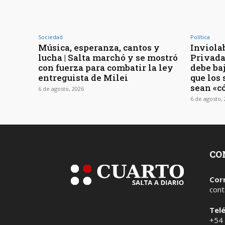
Sociedad
Política
Música, esperanza, cantos y
Inviola
lucha | Salta marchó y se mostró
Privada 
con fuerza para combatir la ley
debe baj
entreguista de Milei
que los
sean «c
6 de agosto, 2026
6 de agosto,
CO
Cor
cont
Tel
+54