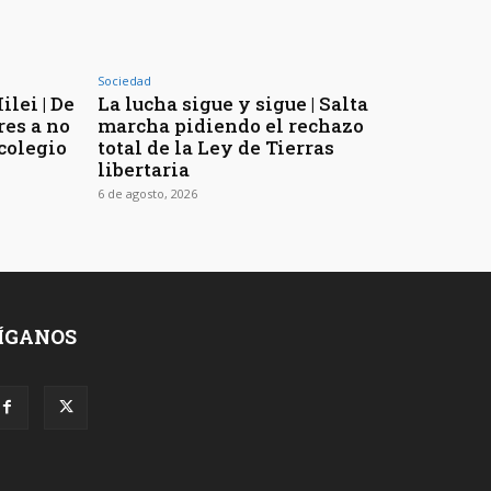
Sociedad
lei | De
La lucha sigue y sigue | Salta
res a no
marcha pidiendo el rechazo
 colegio
total de la Ley de Tierras
libertaria
6 de agosto, 2026
ÍGANOS