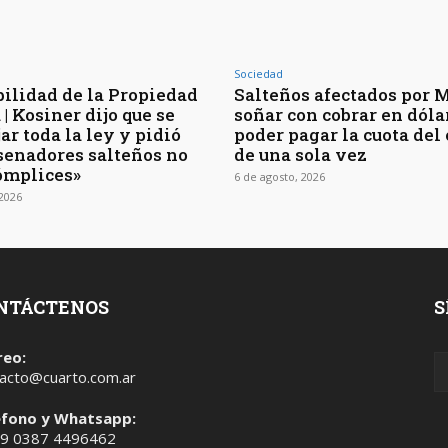
Sociedad
bilidad de la Propiedad
Salteños afectados por Mi
| Kosiner dijo que se
soñar con cobrar en dóla
ar toda la ley y pidió
poder pagar la cuota del
 senadores salteños no
de una sola vez
ómplices»
6 de agosto, 2026
 2026
NTÁCTENOS
S
reo:
acto@cuarto.com.ar
éfono y Whatsapp:
 9 0387 4496462