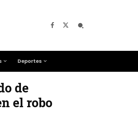
s
Deportes
do de
n el robo