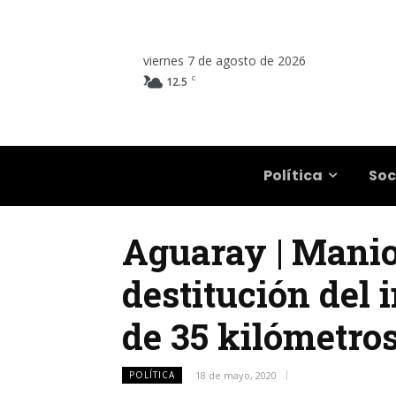
viernes 7 de agosto de 2026
C
12.5
Salta
Política
Soc
Aguaray | Maniob
destitución del 
de 35 kilómetro
POLÍTICA
18 de mayo, 2020