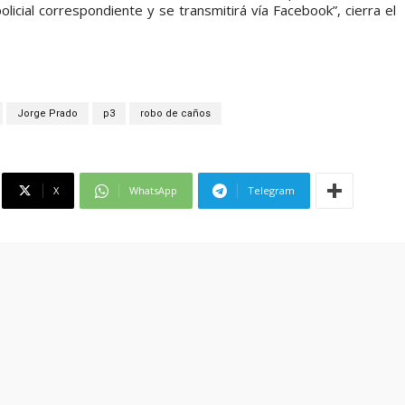
policial correspondiente y se transmitirá vía Facebook”, cierra el
Jorge Prado
p3
robo de caños
X
WhatsApp
Telegram