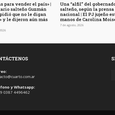
s para vender el país» |
Una “alfil” del gobernad
rtario salteño Guzmán
salteño, según la prensa
pidió que no le digan
nacional | El PJ jujeño es
» y le dijeron aún más
manos de Carolina Mois
7 de agosto, 2026
 2026
NTÁCTENOS
S
reo:
acto@cuarto.com.ar
éfono y Whatsapp:
 9 0387 4496462