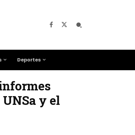
s
Deportes
 informes
a UNSa y el