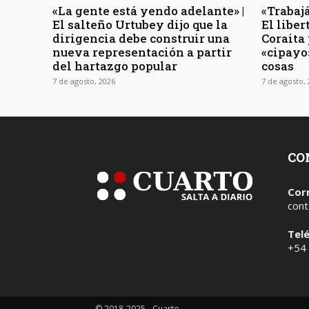
«La gente está yendo adelante» |
«Trabajá
El salteño Urtubey dijo que la
El libe
dirigencia debe construir una
Coraita 
nueva representación a partir
«cipayo
del hartazgo popular
cosas
7 de agosto, 2026
7 de agosto,
CO
Cor
cont
Tel
+54
© 2018-2025 - Cuarto