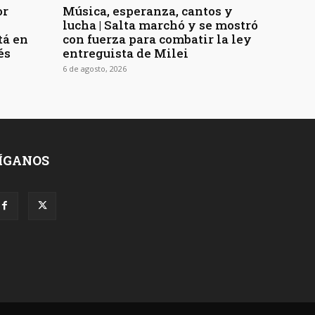
or
Música, esperanza, cantos y
lucha | Salta marchó y se mostró
tá en
con fuerza para combatir la ley
és
entreguista de Milei
6 de agosto, 2026
ÍGANOS