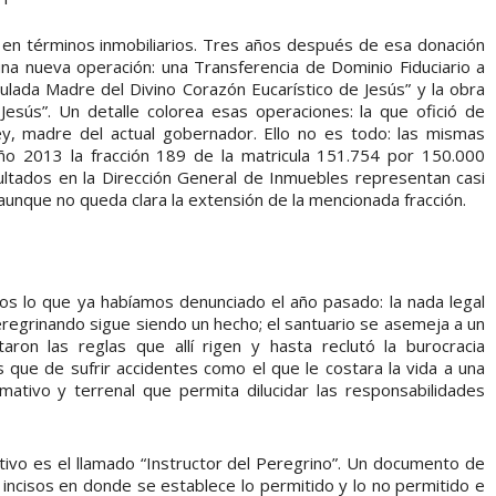
 en términos inmobiliarios. Tres años después de esa donación
na nueva operación: una Transferencia de Dominio Fiduciario a
lada Madre del Divino Corazón Eucarístico de Jesús” y la obra
Jesús”. Un detalle colorea esas operaciones: la que ofició de
y, madre del actual gobernador. Ello no es todo: las mismas
año 2013 la fracción 189 de la matricula 151.754 por 150.000
ltados en la Dirección General de Inmuebles representan casi
 aunque no queda clara la extensión de la mencionada fracción.
os lo que ya habíamos denunciado el año pasado: la nada legal
regrinando sigue siendo un hecho; el santuario se asemeja a un
aron las reglas que allí rigen y hasta reclutó la burocracia
s que de sufrir accidentes como el que le costara la vida a una
ativo y terrenal que permita dilucidar las responsabilidades
ivo es el llamado “Instructor del Peregrino”. Un documento de
1 incisos en donde se establece lo permitido y lo no permitido e