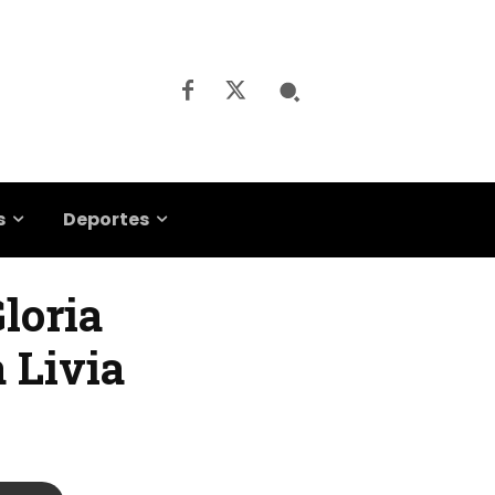
s
Deportes
Gloria
 Livia