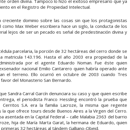
nte orden divina. Tampoco lo hizo el exitoso empresario que ya
iento en el Registro de Propiedad Intelectual.
 creciente dominio sobre las cosas sin que los protagonistas
 como Max Weber escribiera hace un siglo, la conducta de los
rial lejos de ser un pecado es señal de predestinación divina y
 cédula parcelaria, la porción de 32 hectáreas del cerro donde se
 la matricula 143.196. Hasta el año 2003 era propiedad de la
s administrada por el agente Eduardo Noman. Fue éste quien
 exsenador nacional Emilio Cantarero quien habría operado ante
an el terreno. Ello ocurrió en octubre de 2003 cuando Tres
a favor del Monasterio San Bernardo.
que Sandra Carral Garcín denunciara su caso y que quien escribe
entrega, el periodista Franco Hessling encontró la prueba que
s Cerritos S.A. era la familia Lacroze, la misma que regente
s la que ofrece tours desde Buenos Aires a la Virgen del Cerro.
a asentada en la Capital Federal – calle Malabia 2363 del barrio
roze, hija de María Marta Garat, la hermana de Eduardo, quien
s primeras 32 hectáreas al tándem Galliano-Obeid.