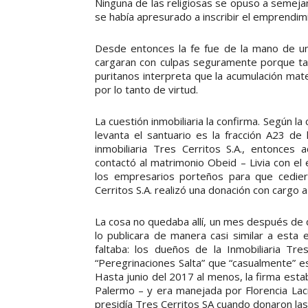
Ninguna de las religiosas se opuso a semeja
se había apresurado a inscribir el emprendim
Desde entonces la fe fue de la mano de un
cargaran con culpas seguramente porque tal
puritanos interpreta que la acumulación mate
por lo tanto de virtud.
La cuestión inmobiliaria la confirma. Según la
levanta el santuario es la fracción A23 de
inmobiliaria Tres Cerritos S.A., entonce
contactó al matrimonio Obeid – Livia con el
los empresarios porteños para que cedier
Cerritos S.A. realizó una donación con cargo 
La cosa no quedaba allí, un mes después de 
lo publicara de manera casi similar a esta 
faltaba: los dueños de la Inmobiliaria Tre
“Peregrinaciones Salta” que “casualmente” e
Hasta junio del 2017 al menos, la firma estab
Palermo – y era manejada por Florencia Lac
presidía Tres Cerritos SA cuando donaron la