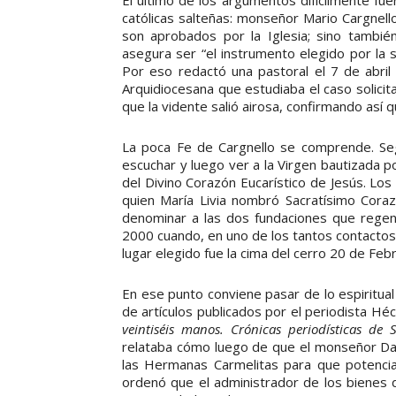
católicas salteñas: monseñor Mario Cargnello
son aprobados por la Iglesia; sino tambi
asegura ser “el instrumento elegido por la s
Por eso redactó una pastoral el 7 de abril
Arquidiocesana que estudiaba el caso solicit
que la vidente salió airosa, confirmando así 
La poca Fe de Cargnello se comprende. Seg
escuchar y luego ver a la Virgen bautizada 
del Divino Corazón Eucarístico de Jesús. Lo
quien María Livia nombró Sacratísimo Coraz
denominar a las dos fundaciones que regent
2000 cuando, en uno de los tantos contactos, l
lugar elegido fue la cima del cerro 20 de Feb
En ese punto conviene pasar de lo espiritual 
de artículos publicados por el periodista Héc
veintiséis manos. Crónicas periodísticas de S
relataba cómo luego de que el monseñor Dan
las Hermanas Carmelitas para que potenciar
ordenó que el administrador de los bienes d