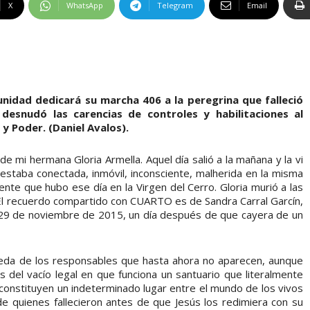
X
WhatsApp
Telegram
Email
unidad dedicará su marcha 406 a la peregrina que falleció
desnudó las carencias de controles y habilitaciones al
y Poder. (Daniel Avalos).
e mi hermana Gloria Armella. Aquel día salió a la mañana y la vi
estaba conectada, inmóvil, inconsciente, malherida en la misma
ente que hubo ese día en la Virgen del Cerro. Gloria murió a las
. El recuerdo compartido con CUARTO es de Sandra Carral Garcín,
o 29 de noviembre de 2015, un día después de que cayera de un
eda de los responsables que hasta ahora no aparecen, aunque
 del vacío legal en que funciona un santuario que literalmente
 constituyen un indeterminado lugar entre el mundo de los vivos
e quienes fallecieron antes de que Jesús los redimiera con su