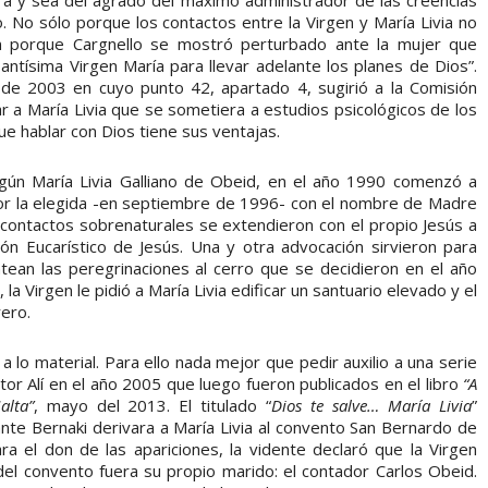
. No sólo porque los contactos entre la Virgen y María Livia no
én porque Cargnello se mostró perturbado ante la mujer que
antísima Virgen María para llevar adelante los planes de Dios”.
 de 2003 en cuyo punto 42, apartado 4, sugirió a la Comisión
ar a María Livia que se sometiera a estudios psicológicos de los
que hablar con Dios tiene sus ventajas.
ún María Livia Galliano de Obeid, en el año 1990 comenzó a
por la elegida -en septiembre de 1996- con el nombre de Madre
s contactos sobrenaturales se extendieron con el propio Jesús a
ón Eucarístico de Jesús. Una y otra advocación sirvieron para
ean las peregrinaciones al cerro que se decidieron en el año
a Virgen le pidió a María Livia edificar un santuario elevado y el
rero.
a lo material. Para ello nada mejor que pedir auxilio a una serie
tor Alí en el año 2005 que luego fueron publicados en el libro
“A
alta”
, mayo del 2013. El titulado “
Dios te salve… María Livia
”
te Bernaki derivara a María Livia al convento San Bernardo de
a el don de las apariciones, la vidente declaró que la Virgen
el convento fuera su propio marido: el contador Carlos Obeid.