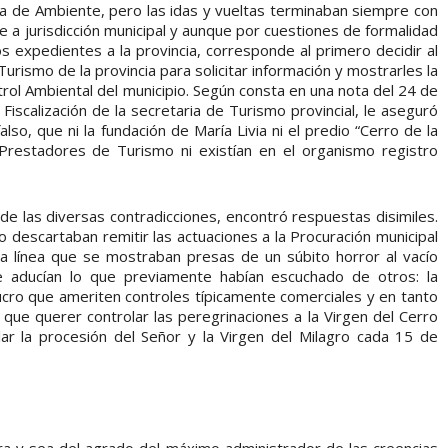
ria de Ambiente, pero las idas y vueltas terminaban siempre con
 a jurisdicción municipal y aunque por cuestiones de formalidad
os expedientes a la provincia, corresponde al primero decidir al
urismo de la provincia para solicitar información y mostrarles la
trol Ambiental del municipio. Según consta en una nota del 24 de
Fiscalización de la secretaria de Turismo provincial, le aseguró
lso, que ni la fundación de María Livia ni el predio “Cerro de la
Prestadores de Turismo ni existían en el organismo registro
de las diversas contradicciones, encontró respuestas disimiles.
 descartaban remitir las actuaciones a la Procuración municipal
a línea que se mostraban presas de un súbito horror al vacío
e aducían lo que previamente habían escuchado de otros: la
lucro que ameriten controles típicamente comerciales y en tanto
 que querer controlar las peregrinaciones a la Virgen del Cerro
ar la procesión del Señor y la Virgen del Milagro cada 15 de
era y sea del agrado del máximo administrador de las creencias