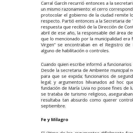
Carral Garcín recurrió entonces a la secreta
un mismo razonamiento: el cerro corresponde
protocolar el gobierno de la ciudad remite l
respecto. Partió entonces a la Secretaria de T
respuesta que recibió de la Dirección de Con
abril de ese año, la responsable del área de 
que lo mencionado por la municipalidad era fa
Virgen” se encontraban en el Registro de 
alguno de habilitación o controles.
Cuando quien escribe informó a funcionarios 
Desde la secretaria de Ambiente municipal no
para que se expida; funcionarios de segund
legal; y argumentos hilvanados ad hoc qu
fundación de María Livia no posee fines de 
se trataba de turismo religioso, aseguraban
resultaba tan absurdo como querer control
septiembre.
Fe y Milagro
El último de los argumentos difícilmente fu