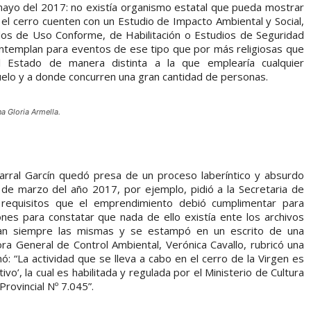
ayo del 2017: no existía organismo estatal que pueda mostrar
 el cerro cuenten con un Estudio de Impacto Ambiental y Social,
ados de Uso Conforme, de Habilitación o Estudios de Seguridad
ontemplan para eventos de ese tipo que por más religiosas que
l Estado de manera distinta a la que emplearía cualquier
elo y a donde concurren una gran cantidad de personas.
na Gloria Armella.
rral Garcín quedó presa de un proceso laberíntico y absurdo
 de marzo del año 2017, por ejemplo, pidió a la Secretaria de
 requisitos que el emprendimiento debió cumplimentar para
ones para constatar que nada de ello existía ente los archivos
eran siempre las mismas y se estampó en un escrito de una
a General de Control Ambiental, Verónica Cavallo, rubricó una
ó: “La actividad que se lleva a cabo en el cerro de la Virgen es
vo’, la cual es habilitada y regulada por el Ministerio de Cultura
Provincial Nº 7.045”.