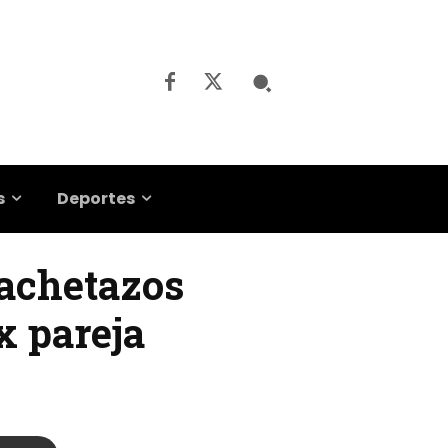
s
Deportes
machetazos
x pareja