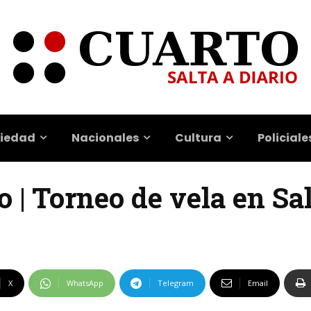
iedad
Nacionales
Cultura
Policiale
 | Torneo de vela en Sa
X
WhatsApp
Telegram
Email