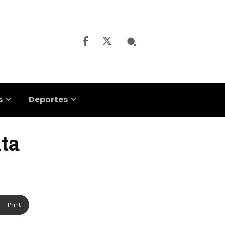
s
Deportes
lta
Print