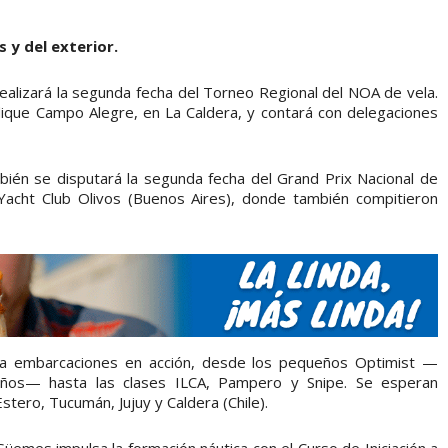
 y del exterior.
alizará la segunda fecha del Torneo Regional del NOA de vela.
ique Campo Alegre, en La Caldera, y contará con delegaciones
bién se disputará la segunda fecha del Grand Prix Nacional de
Yacht Club Olivos (Buenos Aires), donde también compitieron
ta embarcaciones en acción, desde los pequeños Optimist —
 años— hasta las clases ILCA, Pampero y Snipe. Se esperan
tero, Tucumán, Jujuy y Caldera (Chile).
üemes impulsa la formación náutica con el Curso de Iniciación a