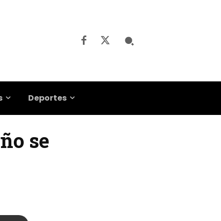
s
Deportes
eño se