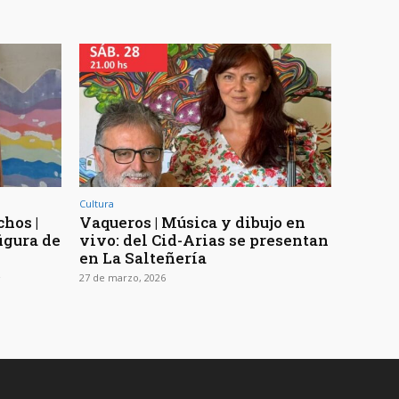
Cultura
chos |
Vaqueros | Música y dibujo en
igura de
vivo: del Cid-Arias se presentan
en La Salteñería
o
27 de marzo, 2026