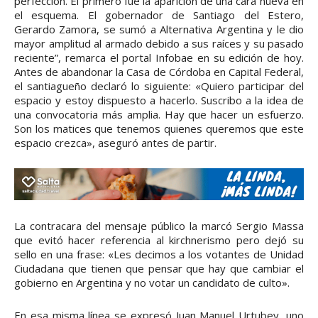
perfección. El primero fue la aparición de una cara nueva en
el esquema. El gobernador de Santiago del Estero,
Gerardo Zamora, se sumó a Alternativa Argentina y le dio
mayor amplitud al armado debido a sus raíces y su pasado
reciente”, remarca el portal Infobae en su edición de hoy.
Antes de abandonar la Casa de Córdoba en Capital Federal,
el santiagueño declaró lo siguiente: «Quiero participar del
espacio y estoy dispuesto a hacerlo. Suscribo a la idea de
una convocatoria más amplia. Hay que hacer un esfuerzo.
Son los matices que tenemos quienes queremos que este
espacio crezca», aseguró antes de partir.
La contracara del mensaje público la marcó Sergio Massa
que evitó hacer referencia al kirchnerismo pero dejó su
sello en una frase: «Les decimos a los votantes de Unidad
Ciudadana que tienen que pensar que hay que cambiar el
gobierno en Argentina y no votar un candidato de culto».
En esa misma línea se expresó Juan Manuel Urtubey, uno