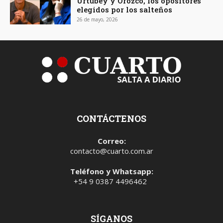
Urtubey y Orozco, los opositores
elegidos por los salteños
26 de mayo, 2026
CONTÁCTENOS
Correo:
contacto@cuarto.com.ar
Teléfono y Whatsapp:
+54 9 0387 4496462
SÍGANOS