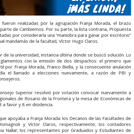
 fueron realizadas por la agrupación Franja Morada, el brazo
a parte de Cambiemos. Por su parte, la lista contraria, Propuesta
itadas por considerarla una “maniobra para ganar por escritorio”
ual mandamás de la facultad, Víctor Hugo Claros.
de la universidad, instancia última donde se buscó solución. Lo
Reglamentos con la emisión de dos despachos: el primero que
til por Franja Morada, Franco Biella, y la consecuente anulación
día el llamado a elecciones nuevamente, a razón de PBI y
onsejeros.
 Consejo Superior resolvió por votación convocar nuevamente a
gionales de Rosario de la Frontera y la mesa de Económicas de
 a favor y 8 en disidencia.
ue apoyaba a Franja Morada: los Decanos de las Facultades de
Romagnoli y Víctor Claros, respectivamente; los contadores
icia Nallar; los representantes por Graduados y Estudiantes de