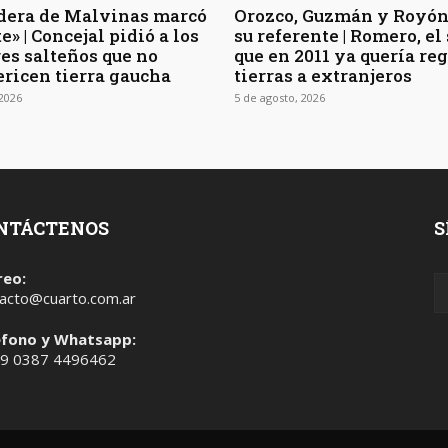
dera de Malvinas marcó
Orozco, Guzmán y Royón
e» | Concejal pidió a los
su referente | Romero, el
es salteños que no
que en 2011 ya quería re
ericen tierra gaucha
tierras a extranjeros
 2026
5 de agosto, 2026
NTÁCTENOS
S
reo:
acto@cuarto.com.ar
éfono y Whatsapp:
 9 0387 4496462