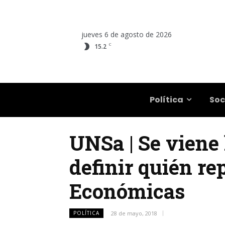
jueves 6 de agosto de 2026
C
15.2
Salta
Política
Soc
UNSa | Se viene 
definir quién re
Económicas
POLÍTICA
28 de mayo, 2018