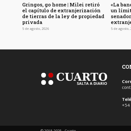
Gringos, go home | Milei retiró
«La ban
el capítulo de extranjerización
un límit
de tierras de la ley de propiedad
senador
privada
extranj
5 de agosto, 2026
5 de agosto,
CO
Cor
cont
Tel
+54
© 2018-2025 - Cuarto