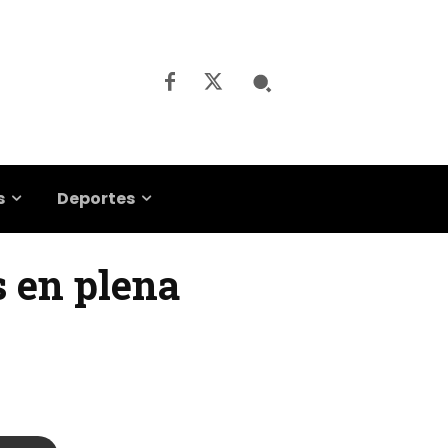
s
Deportes
s en plena