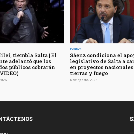
Política
lei, tiembla Salta | El
Sáenz condiciona el apo
nte adelantó que los
legislativo de Salta a c
os públicos cobrarán
en proyectos nacionales
(VIDEO)
tierras y fuego
 2026
6 de agosto, 2026
NTÁCTENOS
S
reo: