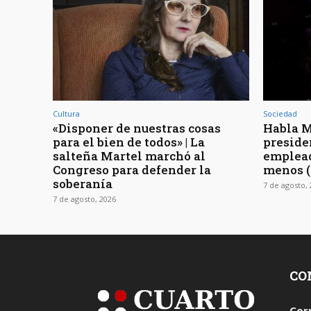
Cultura
Sociedad
«Disponer de nuestras cosas
Habla Mi
para el bien de todos» | La
preside
salteña Martel marchó al
emplead
Congreso para defender la
menos 
soberanía
7 de agosto,
7 de agosto, 2026
CO
Cor