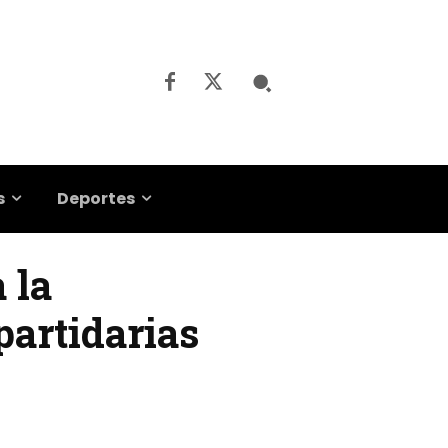
s
Deportes
 la
partidarias