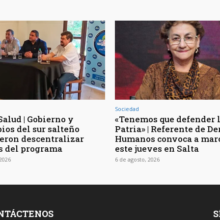
Sociedad
Salud | Gobierno y
«Tenemos que defender 
ios del sur salteño
Patria» | Referente de D
eron descentralizar
Humanos convoca a mar
s del programa
este jueves en Salta
 2026
6 de agosto, 2026
NTÁCTENOS
S