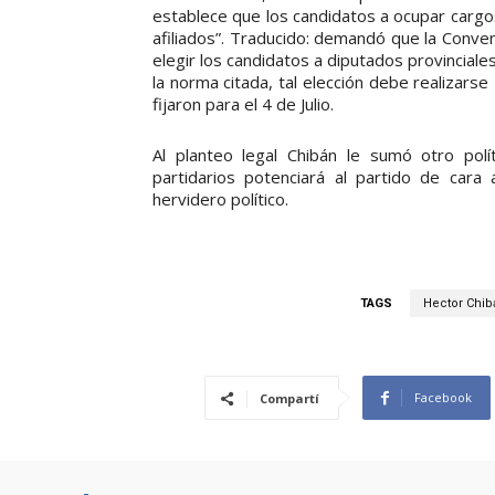
establece que los candidatos a ocupar cargos
afiliados”. Traducido: demandó que la Conven
elegir los candidatos a diputados provinciale
la norma citada, tal elección debe realizars
fijaron para el 4 de Julio.
Al planteo legal Chibán le sumó otro pol
partidarios potenciará al partido de cara
hervidero político.
TAGS
Hector Chib
Facebook
Compartí