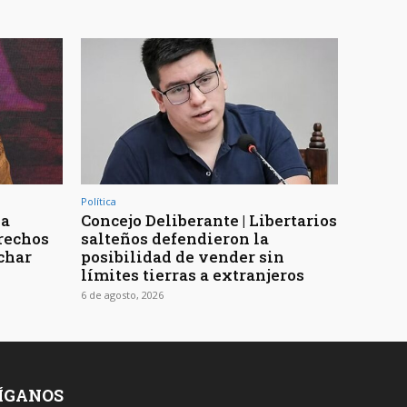
Política
la
Concejo Deliberante | Libertarios
erechos
salteños defendieron la
char
posibilidad de vender sin
límites tierras a extranjeros
6 de agosto, 2026
ÍGANOS