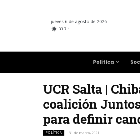
jueves 6 de agosto de 2026
C
33.7
Salta
Política
Soc
UCR Salta | Chib
coalición Juntos
para definir can
POLÍTICA
31 de marzo, 2021