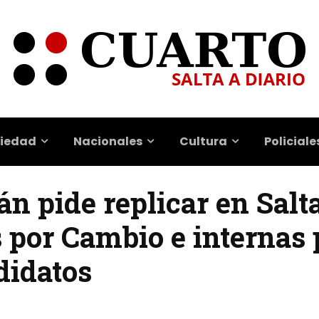
iedad
Nacionales
Cultura
Policiale
án pide replicar en Salta
 por Cambio e internas 
didatos