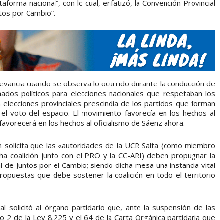
aforma nacional”, con lo cual, enfatizó, la Convención Provincial
ntos por Cambio”.
levancia cuando se observa lo ocurrido durante la conducción de
mados políticos para elecciones nacionales que respetaban los
en elecciones provinciales prescindía de los partidos que forman
 el voto del espacio. El movimiento favorecía en los hechos al
favorecerá en los hechos al oficialismo de Sáenz ahora.
án solicita que las «autoridades de la UCR Salta (como miembro
ha coalición junto con el PRO y la CC-ARI) deben propugnar la
l de Juntos por el Cambio; siendo dicha mesa una instancia vital
ropuestas que debe sostener la coalición en todo el territorio
al solicitó al órgano partidario que, ante la suspensión de las
o 2 de la Ley 8.225 y el 64 de la Carta Orgánica partidaria que