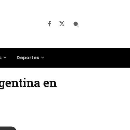
s
Deportes
rgentina en