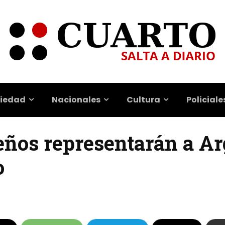
iedad
Nacionales
Cultura
Policiale
teños representarán a A
o