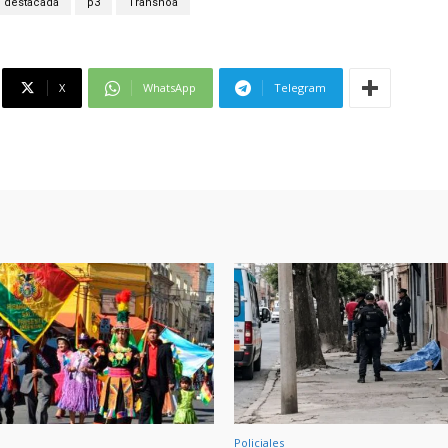
destacada
p3
Transnoa
X
WhatsApp
Telegram
Policiales