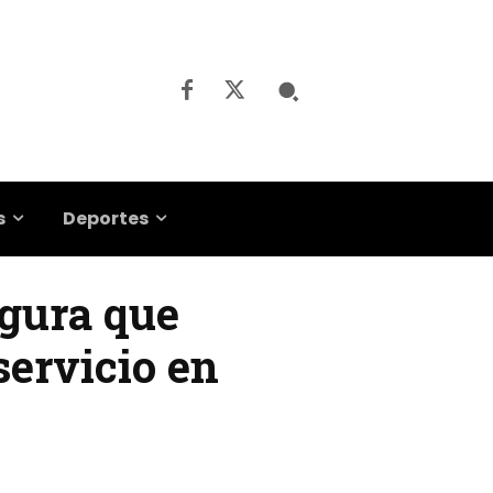
s
Deportes
egura que
ervicio en