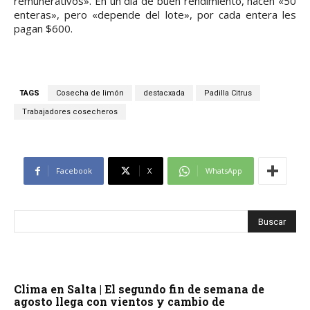
remunerativos». En un día de buen rendimiento, hacen «50
enteras», pero «depende del lote», por cada entera les
pagan $600.
TAGS
Cosecha de limón
destacxada
Padilla Citrus
Trabajadores cosecheros
Facebook
X
WhatsApp
Clima en Salta | El segundo fin de semana de
agosto llega con vientos y cambio de