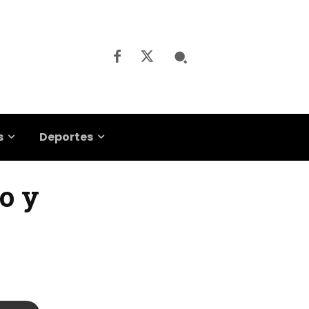
s
Deportes
bo y