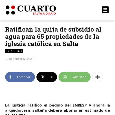
Ratifican la quita de subsidio al
agua para 65 propiedades de la
iglesia católica en Salta
SOCIEDAD
12 de febrero, 2022
Facebook
X
WhatsApp
La justicia ratificó el pedido del ENRESP y ahora la
arquidiócesis salteña deberá abonar un estimado de