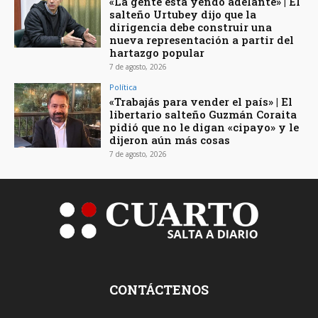
«La gente está yendo adelante» | El
salteño Urtubey dijo que la
dirigencia debe construir una
nueva representación a partir del
hartazgo popular
7 de agosto, 2026
Política
«Trabajás para vender el país» | El
libertario salteño Guzmán Coraita
pidió que no le digan «cipayo» y le
dijeron aún más cosas
7 de agosto, 2026
CONTÁCTENOS