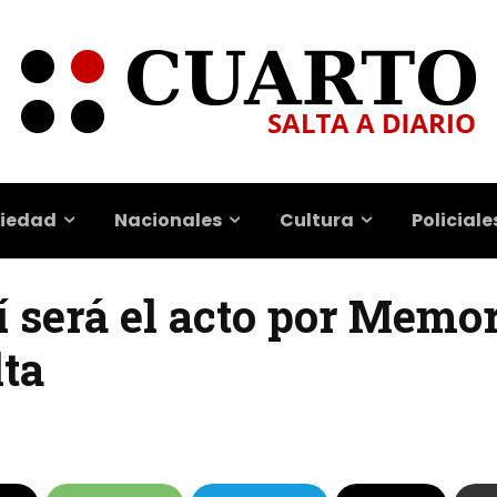
iedad
Nacionales
Cultura
Policiale
sí será el acto por Memo
lta