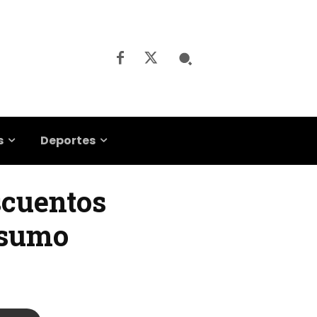
s
Deportes
scuentos
nsumo