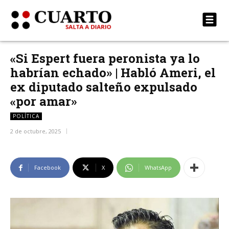
«Si Espert fuera peronista ya lo
habrían echado» | Habló Ameri, el
ex diputado salteño expulsado
«por amar»
POLÍTICA
2 de octubre, 2025
Facebook
X
WhatsApp