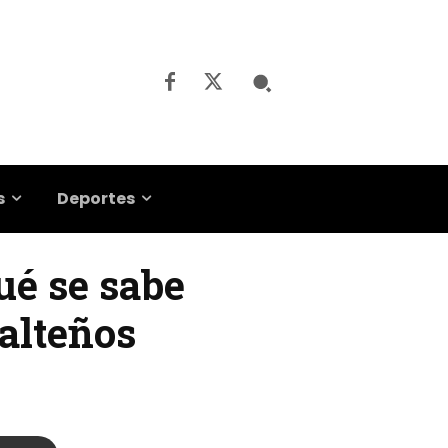
s
Deportes
ué se sabe
salteños