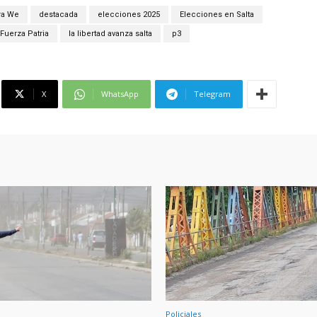
ra We
destacada
elecciones 2025
Elecciones en Salta
Fuerza Patria
la libertad avanza salta
p3
X
WhatsApp
Telegram
Policiales