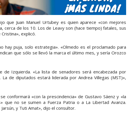
 dijo que Juan Manuel Urtubey es quien aparece «con mejores
a, cerca de los 10. Los de Leavy son (hace tiempo) fatales, sus
ristina», explicó.
no hay puja, solo estrategia». «Olmedo es el proclamado para
ndican que sólo se llevó la marca el último mes, y sería Orozco
e de Izquierda. «La lista de senadores será encabezada por
. La de diputados estará liderada por Andrea Villegas (MST)»,
a se conformará «con la prescindencia» de Gustavo Sáenz y «la
dos» que no se sumen a Fuerza Patria o a La Libertad Avanza.
arsún, y Tuti Amat», dijo el consultor.