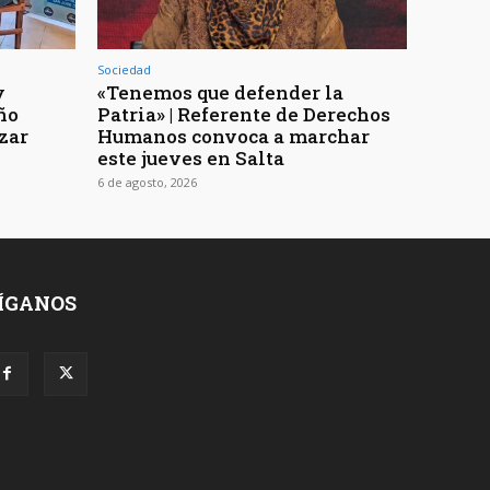
Sociedad
y
«Tenemos que defender la
ño
Patria» | Referente de Derechos
zar
Humanos convoca a marchar
este jueves en Salta
6 de agosto, 2026
ÍGANOS