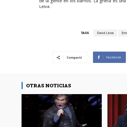
de la gente en los barrios. La grieta es una
Leiva.
TAGS
David Leiva
Emi
Facebook
Compartí
OTRAS NOTICIAS