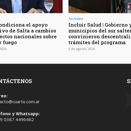
Sociedad
ondiciona el apoyo
Incluir Salud | Gobierno 
tivo de Salta a cambios
municipios del sur salte
ectos nacionales sobre
convinieron descentrali
y fuego
trámites del programa
 2026
6 de agosto, 2026
NTÁCTENOS
S
reo:
acto@cuarto.com.ar
éfono y Whatsapp:
 9 0387 4496462