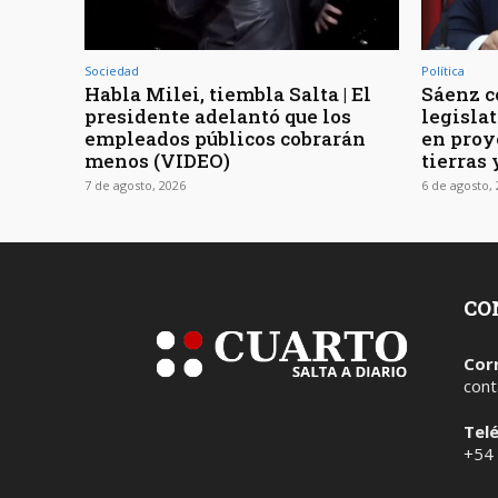
Sociedad
Política
Habla Milei, tiembla Salta | El
Sáenz c
presidente adelantó que los
legisla
empleados públicos cobrarán
en proy
menos (VIDEO)
tierras 
7 de agosto, 2026
6 de agosto,
CO
Cor
cont
Tel
+54