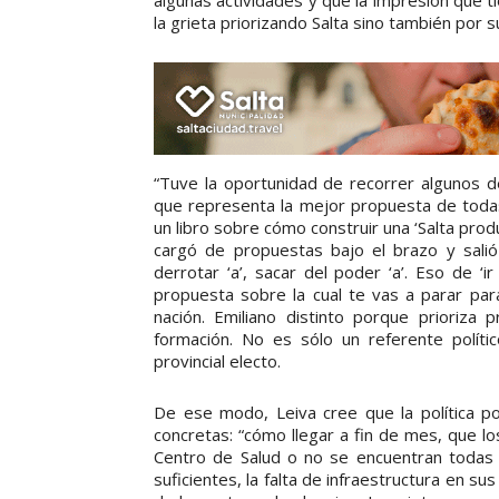
algunas actividades y que la impresión que t
la grieta priorizando Salta sino también por s
“Tuve la oportunidad de recorrer algunos d
que representa la mejor propuesta de todas
un libro sobre cómo construir una ‘Salta produ
cargó de propuestas bajo el brazo y salió
derrotar ‘a’, sacar del poder ‘a’. Eso de ‘
propuesta sobre la cual te vas a parar par
nación. Emiliano distinto porque prioriza
formación. No es sólo un referente polític
provincial electo.
De ese modo, Leiva cree que la política p
concretas: “cómo llegar a fin de mes, que l
Centro de Salud o no se encuentran todas 
suficientes, la falta de infraestructura en s