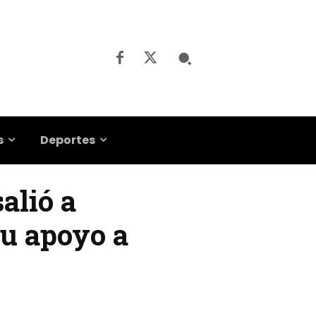
s
Deportes
alió a
su apoyo a