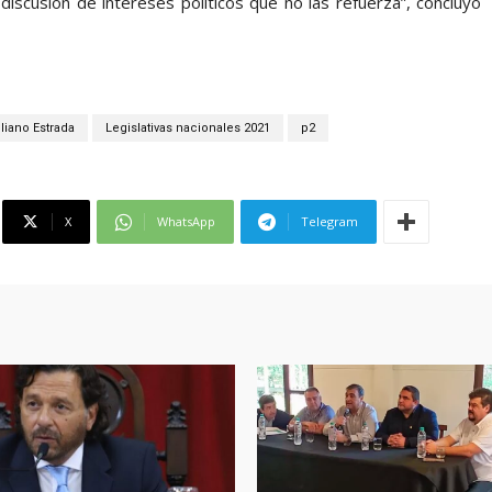
 discusión de intereses políticos que no las refuerza”, concluyó
liano Estrada
Legislativas nacionales 2021
p2
X
WhatsApp
Telegram