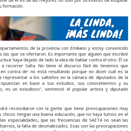
iene de él es de las mejores: no sólo por su intento de esquivar
u formación.
epartamentos de la provincia con Emiliano y estoy convencido
 las que se ofertaron. Es importante que alguien que escribió
ctiva’ haya dejado de lado la idea de hablar contra el otro. Él se
 a recorrer Salta. No tiene el discurso fácil de tenemos que
ir en contra de’ no está resultando porque no dicen cuál es la
a representar a los salteños en la cámara de diputados de la
 propuestas en base a sus estudios, sus conocimientos y su
o, es un estudioso”, sentenció el popular artista y diputado
odrá reconciliarse con la gente que tiene preocupaciones muy
os chicos tengan una buena educación, que no haya turnos en el
las especialidades, que las frecuencias de SAETA no sean las
us barrios, la falta de desmalezados. Esas son las preocupaciones