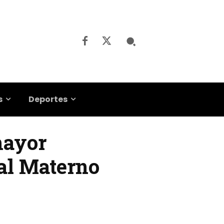
s
Deportes
mayor
tal Materno