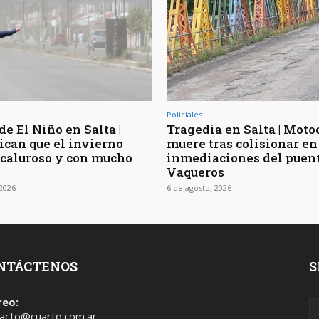
Policiales
de El Niño en Salta |
Tragedia en Salta | Moto
ican que el invierno
muere tras colisionar en
 caluroso y con mucho
inmediaciones del puen
Vaqueros
 2026
6 de agosto, 2026
NTÁCTENOS
S
reo:
acto@cuarto.com.ar