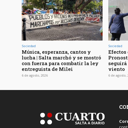
Sociedad
Sociedad
Música, esperanza, cantos y
Efectos 
lucha | Salta marchó y se mostró
Pronost
con fuerza para combatir la ley
seguirá
entreguista de Milei
viento
6 de agosto, 2026
6 de agosto,
CO
Cor
cont