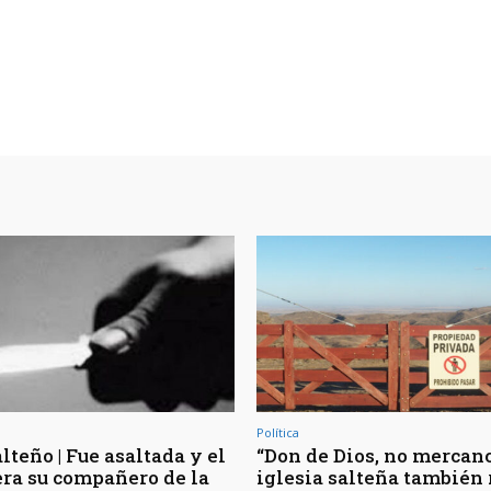
Política
lteño | Fue asaltada y el
“Don de Dios, no mercancí
era su compañero de la
iglesia salteña también