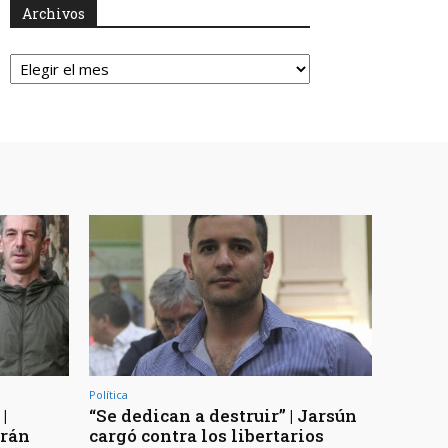
Archivos
Archivos
Política
|
“Se dedican a destruir” | Jarsún
arán
cargó contra los libertarios