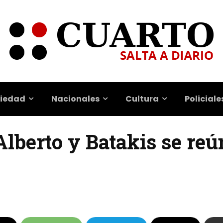
iedad
Nacionales
Cultura
Policiale
 Alberto y Batakis se re