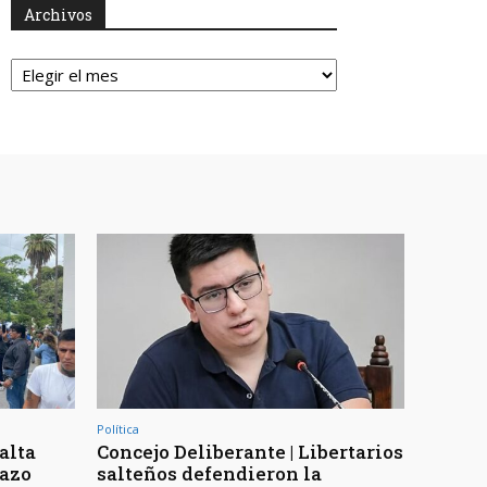
Archivos
Archivos
Política
Salta
Concejo Deliberante | Libertarios
hazo
salteños defendieron la