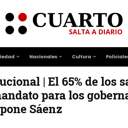
iedad
Nacionales
Cultura
Policiale
cional | El 65% de los s
mandato para los gobern
opone Sáenz