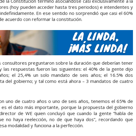
e la Constitución terminó asociándose casi exclusivamente a la
dores (hoy pueden acceder hasta tres periodos) e intendentes y
indefinidamente. En ese sentido no sorprendió que casi el 60%
de acuerdo con reformar la constitución.
s consultores preguntaron sobre la duración que deberían tener
las respuestas fueron las siguientes: el 40% de la gente dijo
años; el 25,4% un solo mandato de seis años; el 16.5% dos
a del gobierno; y tal como está ahora – 3 mandatos de cuatro
ron uno de cuatro años o uno de seis años, tenemos el 65% de
e es el dato más importante, porque la propuesta del gobierno
 director de WE quien concluyó que cuando la gente “habla de
e no haya reelección, no de que haya dos”, recordando que
sa modalidad y funciona a la perfección.