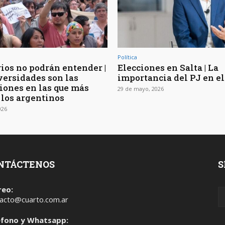
Política
rios no podrán entender |
Elecciones en Salta | La
versidades son las
importancia del PJ en el
ciones en las que más
29 de mayo, 2026
 los argentinos
026
NTÁCTENOS
S
reo:
acto@cuarto.com.ar
éfono y Whatsapp: