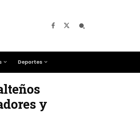
s
Deportes
alteños
adores y