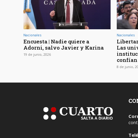
Nacionales
Nacionales
Encuesta | Nadie quiere a
Liberta
Adorni, salvo Javier y Karina
Las uni
institu
19 de junio, 2026
confían
8 de junio, 2
CO
Cor
cont
Tel