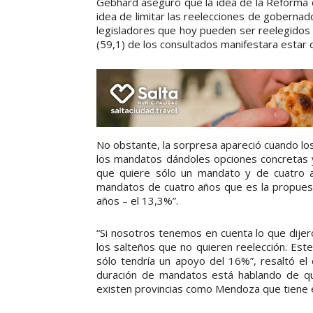
Gebhard aseguró que la idea de la Reforma d
idea de limitar las reelecciones de goberna
legisladores que hoy pueden ser reelegidos 
(59,1) de los consultados manifestara estar 
No obstante, la sorpresa apareció cuando lo
los mandatos dándoles opciones concretas y 
que quiere sólo un mandato y de cuatro 
mandatos de cuatro años que es la propuest
años – el 13,3%”.
“Si nosotros tenemos en cuenta lo que dije
los salteños que no quieren reelección. Est
sólo tendría un apoyo del 16%”, resaltó el
duración de mandatos está hablando de qu
existen provincias como Mendoza que tiene e