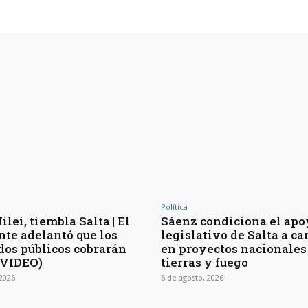
Política
lei, tiembla Salta | El
Sáenz condiciona el apo
nte adelantó que los
legislativo de Salta a c
os públicos cobrarán
en proyectos nacionales
(VIDEO)
tierras y fuego
 2026
6 de agosto, 2026