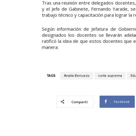
Tras una reunión entre delegados docentes, l
y el Jefe de Gabinete, Fernando Yarade, s
trabajo técnico y capacitación para lograr la
Según información de Jefatura de Gobierno
designados los docentes se llevarán adela
ratificó la idea de que estos docentes que 
manera.
TAGS
Analía Berruezo
corte suprema
Ed
Facebook
Compartí