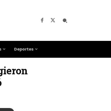
s
Deportes
igieron
ó