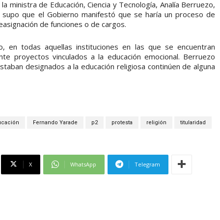
a ministra de Educación, Ciencia y Tecnología, Analía Berruezo,
e supo que el Gobierno manifestó que se haría un proceso de
 reasignación de funciones o de cargos.
, en todas aquellas instituciones en las que se encuentran
nte proyectos vinculados a la educación emocional. Berruezo
estaban designados a la educación religiosa continúen de alguna
ucación
Fernando Yarade
p2
protesta
religión
titularidad
X
WhatsApp
Telegram