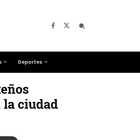
s
Deportes
teños
 la ciudad