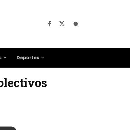
s
Deportes
olectivos