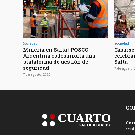
Sociedad
Sociedad
Minería en Salta | POSCO
Casarse 
Argentina codesarrolla una
celebra
plataforma de gestión de
Salta
seguridad
7 de agosto,
7 de agosto, 2026
CO
Cor
cont