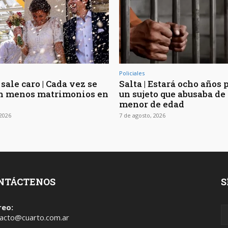
Policiales
sale caro | Cada vez se
Salta | Estará ocho años 
n menos matrimonios en
un sujeto que abusaba de 
menor de edad
 2026
7 de agosto, 2026
NTÁCTENOS
S
reo:
acto@cuarto.com.ar