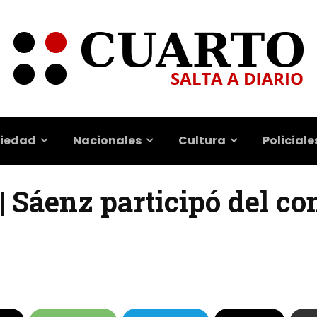
iedad
Nacionales
Cultura
Policiale
 | Sáenz participó del co