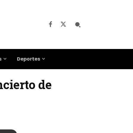
s
Deportes
ncierto de