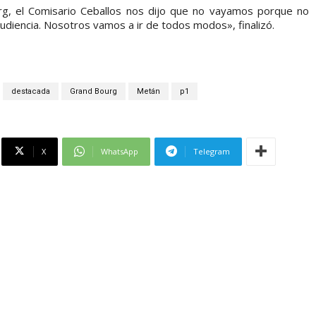
rg, el Comisario Ceballos nos dijo que no vayamos porque no
audiencia. Nosotros vamos a ir de todos modos», finalizó.
destacada
Grand Bourg
Metán
p1
X
WhatsApp
Telegram