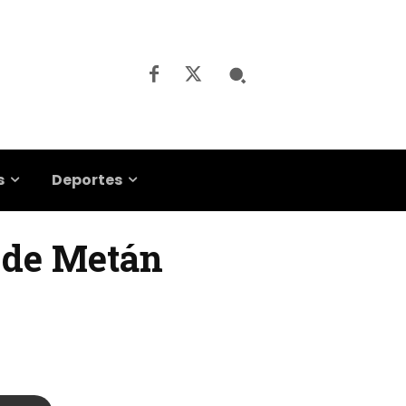
s
Deportes
 de Metán