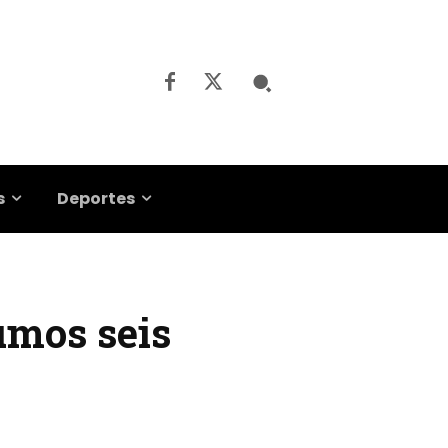
s
Deportes
umos seis