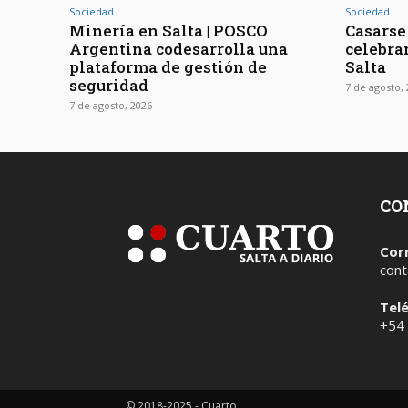
Sociedad
Sociedad
Minería en Salta | POSCO
Casarse 
Argentina codesarrolla una
celebra
plataforma de gestión de
Salta
seguridad
7 de agosto,
7 de agosto, 2026
CO
Cor
cont
Tel
+54
© 2018-2025 - Cuarto