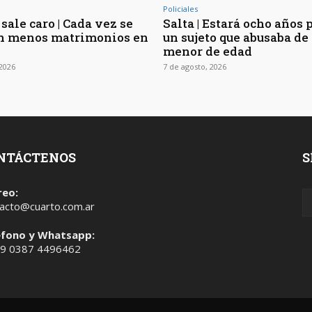
Policiales
sale caro | Cada vez se
Salta | Estará ocho años 
n menos matrimonios en
un sujeto que abusaba de 
menor de edad
 2026
7 de agosto, 2026
NTÁCTENOS
S
reo:
acto@cuarto.com.ar
éfono y Whatsapp:
 9 0387 4496462