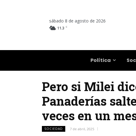
sábado 8 de agosto de 2026
C
11.3
Salta
Política
Soc
Pero si Milei dic
Panaderías salt
veces en un me
SOCIEDAD
7 de abril, 2025