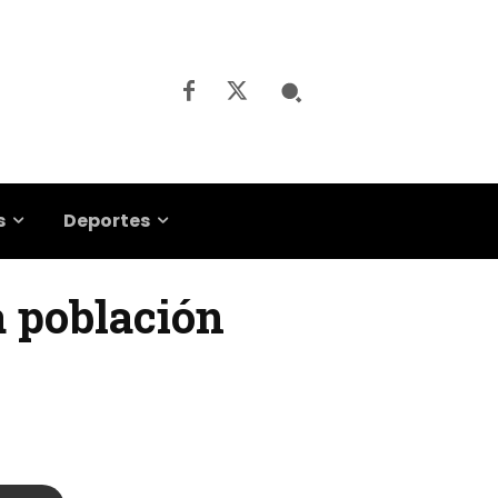
s
Deportes
a población