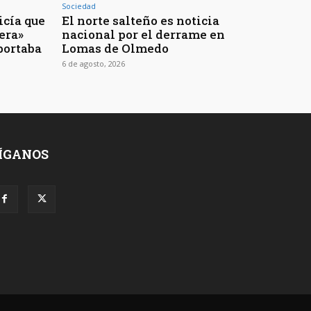
Sociedad
icía que
El norte salteño es noticia
jera»
nacional por el derrame en
portaba
Lomas de Olmedo
6 de agosto, 2026
ÍGANOS