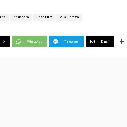
iles
destacada
Edith Cruz
Villa Floresta
X
WhatsApp
Telegram
Email