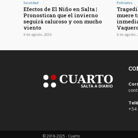
Sociedad
Policiales
Efectos de El Niño en Salta |
Tragedia
Pronostican que el invierno
muere t
seguirá caluroso y con mucho
inmedia
viento
Vaquer
6 de agosto, 2026
6 de agosto,
CO
Cor
cont
Tel
+54
© 2018-2025 - Cuarto