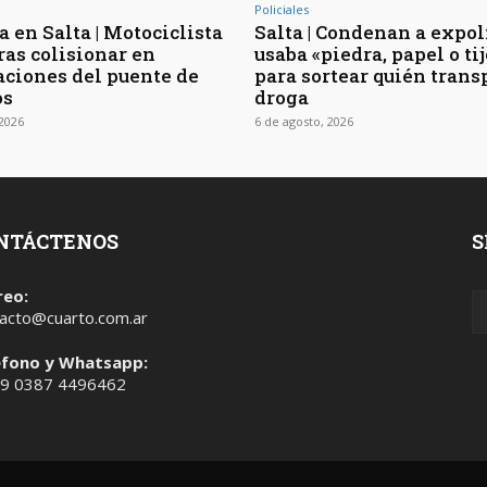
Policiales
 en Salta | Motociclista
Salta | Condenan a expol
ras colisionar en
usaba «piedra, papel o ti
ciones del puente de
para sortear quién trans
os
droga
 2026
6 de agosto, 2026
NTÁCTENOS
S
reo:
acto@cuarto.com.ar
éfono y Whatsapp:
 9 0387 4496462