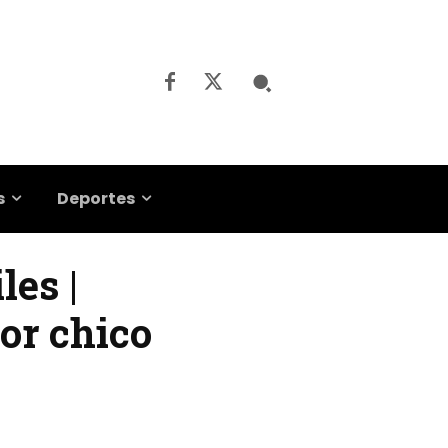
s
Deportes
es |
or chico