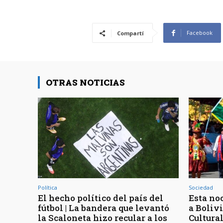
Facebook
Compartí
OTRAS NOTICIAS
Política
Sociedad
El hecho político del país del
Esta noc
fútbol | La bandera que levantó
a Bolivi
la Scaloneta hizo recular a los
Cultura