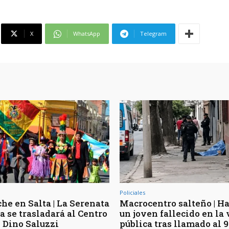
X
WhatsApp
Telegram
Policiales
he en Salta | La Serenata
Macrocentro salteño | Ha
a se trasladará al Centro
un joven fallecido en la 
l Dino Saluzzi
pública tras llamado al 9