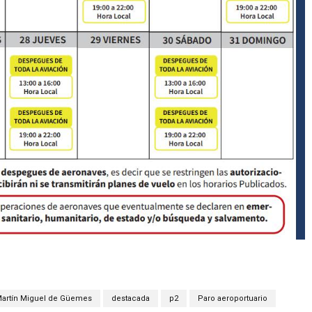
Martín Miguel de Güemes
destacada
p2
Paro aeroportuario