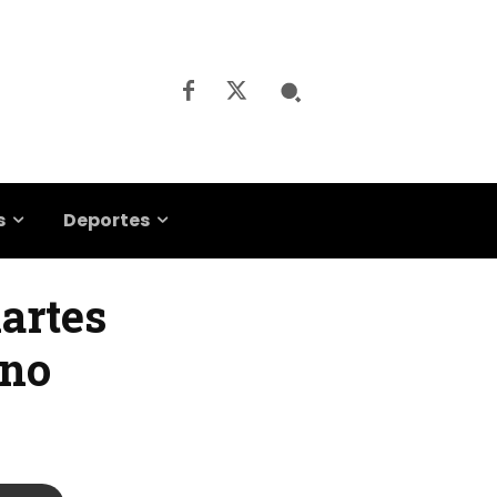
s
Deportes
artes
rno