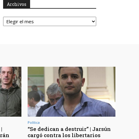
Archivos
Archivos
Política
|
“Se dedican a destruir” | Jarsún
arán
cargó contra los libertarios