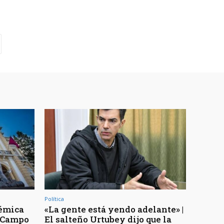
Política
lémica
«La gente está yendo adelante» |
e Campo
El salteño Urtubey dijo que la