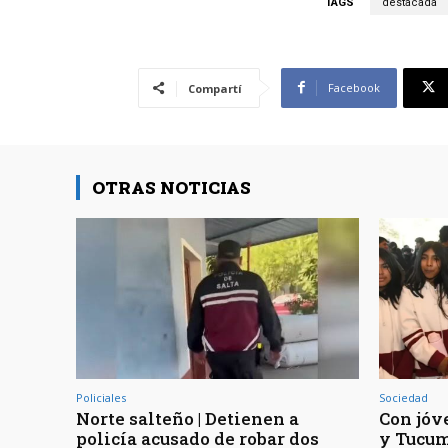
TAGS
destacada
Facebook
Compartí
OTRAS NOTICIAS
Policiales
Sociedad
Norte salteño | Detienen a
Con jóv
policía acusado de robar dos
y Tucum