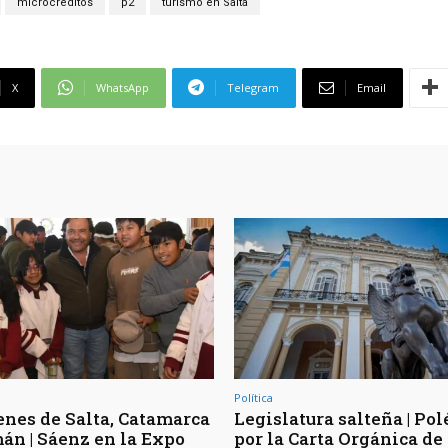
microcréditos
p2
turismo en Salta
X
WhatsApp
Telegram
Email
Política
enes de Salta, Catamarca
Legislatura salteña | Po
án | Sáenz en la Expo
por la Carta Orgánica d