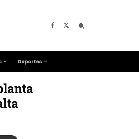
s
Deportes
planta
alta